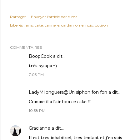
Partager
Envoyer l'article par e-mail
Libellés :
anis
cake
cannelle
cardamome
noix
potiron
COMMENTAIRES
BoopCook
a dit…
très sympa =)
7:05 PM
LadyMilonguera@Un siphon fon fon
a dit…
Comme il a l'air bon ce cake !!!
10:58 PM
Gracianne
a dit…
Il est tres inhabituel, tres tentant et j'en suis